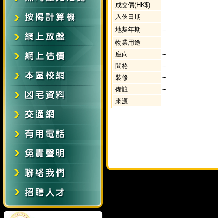
成交價(HK$)
入伙日期
地契年期
--
物業用途
--
座向
--
間格
--
裝修
--
備註
來源