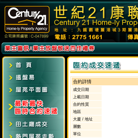
合約詳情
成交日期
上載日期
合約性質
地區
大廈 / 地址
層數
單位